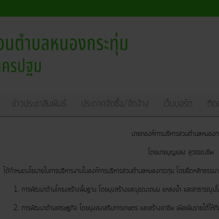
ข่าวประชาสัมพันธ์
ประกาศจัดซื้อ/จัดจ้าง
เว็บบอร์ด
ติด
นายกองค์การบริหารส่วนตำบลหนองกร
โดยนายบุญแสง สุวรรณชีพ
นโยบายในการบริหารงานในองค์การบริหารส่วนตำบลหนองกระทุ่ม โดยยึดหลักธรรมาภิบาล
ฒนาด้านโครงสร้างพื้นฐาน โดยมุ่งสร้างและบูรณะถนน แหล่งน้ำ และสาธารณูปโภคสาธา
ฒนาด้านเศรษฐกิจ โดยมุ่งส่งเสริมการเกษตร และสร้างอาชีพ เพื่อเพิ่มรายได้ให้กั