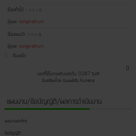
เรื่องทั่วไป
1 หัวข้อ
ผู้ดูแล:
nongkrathum
เรื่องแนะนำ
ไม่มีหัวข้อ
ผู้ดูแล:
nongkrathum
เว็บบอร์ด
เวลาที่ใช้ในการสร้างหน้าเว็บ: 0.087 วินาที
ขับเคลื่อนโดย
ระบบฟอรัม Kunena
แผนงาน/ข้อบัญญัติ/ผลการดำเนินงาน
แผนงานองค์กร
ข้อบัญญัติ